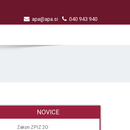
apa@apa.si
040 943 940
NOVICE
Zakon ZPIZ 2O