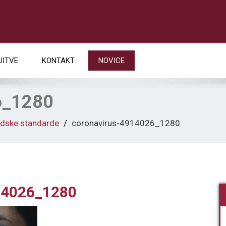
JITVE
KONTAKT
NOVICE
6_1280
odske standarde
coronavirus-4914026_1280
14026_1280