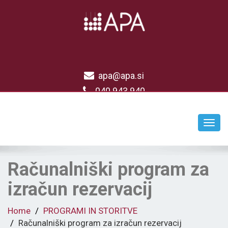
apa@apa.si
040 943 940
Toggl
navig
Računalniški program za
izračun rezervacij
Home
PROGRAMI IN STORITVE
Računalniški program za izračun rezervacij