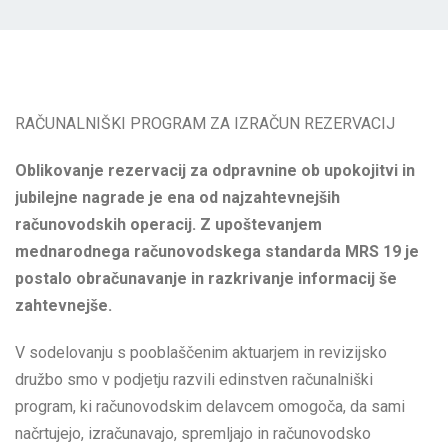
RAČUNALNIŠKI PROGRAM ZA IZRAČUN REZERVACIJ
Oblikovanje rezervacij za odpravnine ob upokojitvi in
jubilejne nagrade je ena od najzahtevnejših
računovodskih operacij. Z upoštevanjem
mednarodnega računovodskega standarda MRS 19 je
postalo obračunavanje in razkrivanje informacij še
zahtevnejše.
V sodelovanju s pooblaščenim aktuarjem in revizijsko
družbo smo v podjetju razvili edinstven računalniški
program, ki računovodskim delavcem omogoča, da sami
načrtujejo, izračunavajo, spremljajo in računovodsko