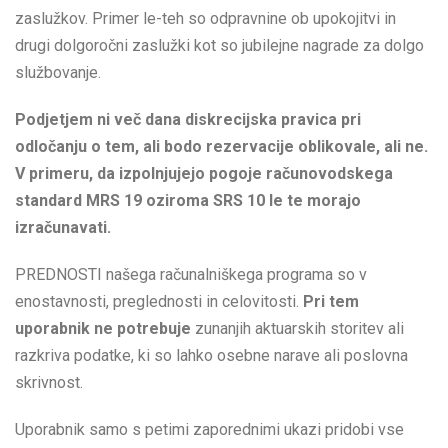
zaslužkov. Primer le-teh so odpravnine ob upokojitvi in
drugi dolgoročni zaslužki kot so jubilejne nagrade za dolgo
službovanje.
Podjetjem ni več dana diskrecijska pravica pri
odločanju o tem, ali bodo rezervacije oblikovale, ali ne.
V primeru, da izpolnjujejo pogoje računovodskega
standard MRS 19 oziroma SRS 10 le te morajo
izračunavati.
PREDNOSTI našega računalniškega programa so v
enostavnosti, preglednosti in celovitosti.
Pri tem
uporabnik ne potrebuje
zunanjih aktuarskih storitev ali
razkriva podatke, ki so lahko osebne narave ali poslovna
skrivnost.
Uporabnik samo s petimi zaporednimi ukazi pridobi vse