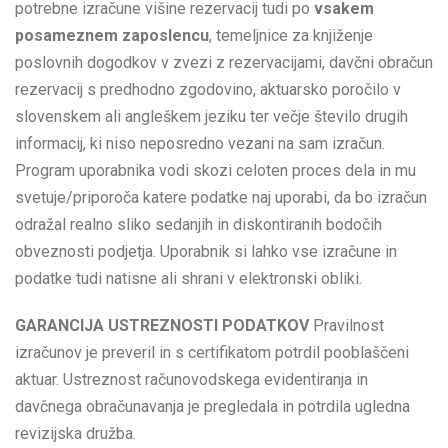
potrebne izračune višine rezervacij tudi po
vsakem
posameznem zaposlencu
, temeljnice za knjiženje
poslovnih dogodkov v zvezi z rezervacijami, davčni obračun
rezervacij s predhodno zgodovino, aktuarsko poročilo v
slovenskem ali angleškem jeziku ter večje število drugih
informacij, ki niso neposredno vezani na sam izračun.
Program uporabnika vodi skozi celoten proces dela in mu
svetuje/priporoča katere podatke naj uporabi, da bo izračun
odražal realno sliko sedanjih in diskontiranih bodočih
obveznosti podjetja. Uporabnik si lahko vse izračune in
podatke tudi natisne ali shrani v elektronski obliki.
GARANCIJA USTREZNOSTI PODATKOV
Pravilnost
izračunov je preveril in s certifikatom potrdil pooblaščeni
aktuar. Ustreznost računovodskega evidentiranja in
davčnega obračunavanja je pregledala in potrdila ugledna
revizijska družba.