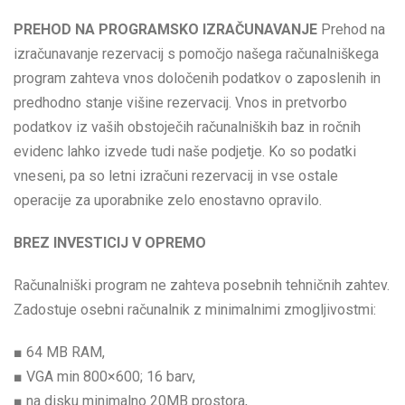
PREHOD NA PROGRAMSKO IZRAČUNAVANJE
Prehod na
izračunavanje rezervacij s pomočjo našega računalniškega
program zahteva vnos določenih podatkov o zaposlenih in
predhodno stanje višine rezervacij. Vnos in pretvorbo
podatkov iz vaših obstoječih računalniških baz in ročnih
evidenc lahko izvede tudi naše podjetje. Ko so podatki
vneseni, pa so letni izračuni rezervacij in vse ostale
operacije za uporabnike zelo enostavno opravilo.
BREZ INVESTICIJ V OPREMO
Računalniški program ne zahteva posebnih tehničnih zahtev.
Zadostuje osebni računalnik z minimalnimi zmogljivostmi:
■ 64 MB RAM,
■ VGA min 800×600; 16 barv,
■ na disku minimalno 20MB prostora,