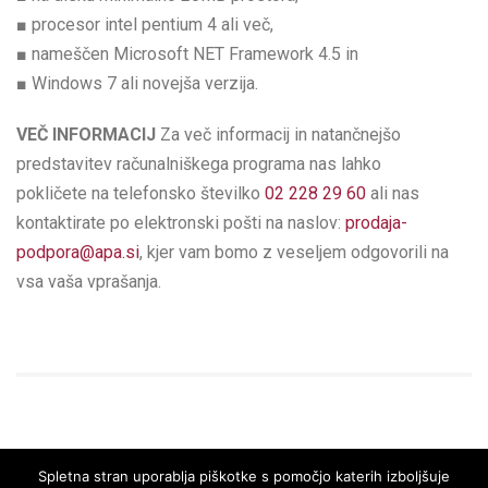
■ procesor intel pentium 4 ali več,
■ nameščen Microsoft NET Framework 4.5 in
■ Windows 7 ali novejša verzija.
VEČ INFORMACIJ
Za več informacij in natančnejšo
predstavitev računalniškega programa nas lahko
pokličete na telefonsko številko
02 228 29 60
ali nas
kontaktirate po elektronski pošti na naslov:
prodaja-
podpora@apa.si
, kjer vam bomo z veseljem odgovorili na
vsa vaša vprašanja.
Spletna stran uporablja piškotke s pomočjo katerih izboljšuje