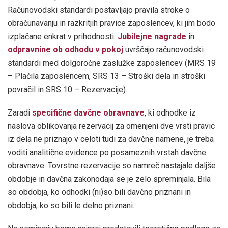
Računovodski standardi postavljajo pravila stroke o
obračunavanju in razkritjih pravice zaposlencev, ki jim bodo
izplačane enkrat v prihodnosti.
Jubilejne nagrade
in
odpravnine ob odhodu v pokoj
uvrščajo računovodski
standardi med dolgoročne zaslužke zaposlencev (MRS 19
– Plačila zaposlencem, SRS 13 – Stroški dela in stroški
povračil in SRS 10 – Rezervacije).
Zaradi
specifične davčne obravnave
, ki odhodke iz
naslova oblikovanja rezervacij za omenjeni dve vrsti pravic
iz dela ne priznajo v celoti tudi za davčne namene, je treba
voditi analitične evidence po posameznih vrstah davčne
obravnave. Tovrstne rezervacije so namreč nastajale daljše
obdobje in davčna zakonodaja se je zelo spreminjala. Bila
so obdobja, ko odhodki (ni)so bili davčno priznani in
obdobja, ko so bili le delno priznani.