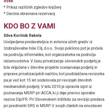
oseb
* Prikaz različnih zgledov knjiženj
* Davčna obravnava rezervacij
KDO BO Z VAMI
Silva Koritnik Rakela
Uveljavljena predavateljica in avtorica učnih gradiv iz
Izobraževalne hiše Cilj, d.o.o.. Svojo poklicno pot je pričela
na področju informatike, kot organizatorka na področju
računovodstva. V času privatizacije slovenskih podjetij je
bila vključena v številne projekte ocenjevanja podjetij in
priprave privatizacijskih načrtov, kot pooblaščena revizorka
pa je več kot 15 let sodelovala pri revizijah številnih
mednarodnih podjetij. V letu 2010 je opravila izpit iz
poznavanja MSRP pri ACCA, ki ji daje pravico uporabe
naziva DipIFR. Pri Slovenskem inštitutu za revizijo predava
pri predmetih SRS in MSRP. V svojih člankih na enostaven