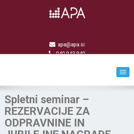
apa@apa.si
040 943 940
Toggl
navig
Spletni seminar –
REZERVACIJE ZA
ODPRAVNINE IN