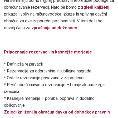
Na seminarju bomo najprej predstavili teoretične podlage za
obračunavanje rezervacij. Nato pa bomo z
zgledi knjiženj
prikazali vpliv na računovodske izkaze in vpliv na davčni
obračun za dve zaporedni poslovni leti. V tem delu bo
dovolj časa za
vprašanja udeležencev
.
Pripoznanje rezervacij in kasnejše merjenje
* Definicija rezervacij
* Rezervacije za odpravnine in jubilejne nagrade
* Ostale rezervacije povezane z zaposlenci
* Prvič obračunavamo rezervacije – branje aktuarskega
izračuna
* Kasnejše merjenje – poraba, odprava in dodatno
oblikovanje
Zgledi knjiženj in obračun davka od dohodkov pravnih