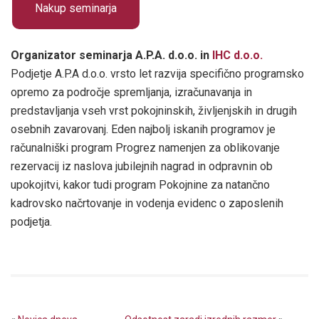
Organizator seminarja A.P.A. d.o.o. in
IHC d.o.o.
Podjetje A.P.A d.o.o. vrsto let razvija specifično programsko
opremo za področje spremljanja, izračunavanja in
predstavljanja vseh vrst pokojninskih, življenjskih in drugih
osebnih zavarovanj. Eden najbolj iskanih programov je
računalniški program Progrez namenjen za oblikovanje
rezervacij iz naslova jubilejnih nagrad in odpravnin ob
upokojitvi, kakor tudi program Pokojnine za natančno
kadrovsko načrtovanje in vodenja evidenc o zaposlenih
podjetja.